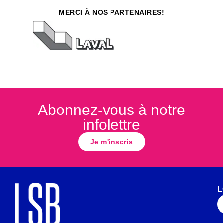
MERCI À NOS PARTENAIRES!
Abonnez-vous à notre
infolettre
Je m'inscris
L