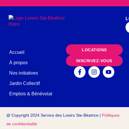
L
LOCATIONS
Accueil
INSCRIVEZ-VOUS
À propos
Nos initiatives
Jardin Collectif
Emplois & Bénévolat
@ Copyright 2024 Service des Loisirs Ste-Béatrice |
Politiques
de confidentialité